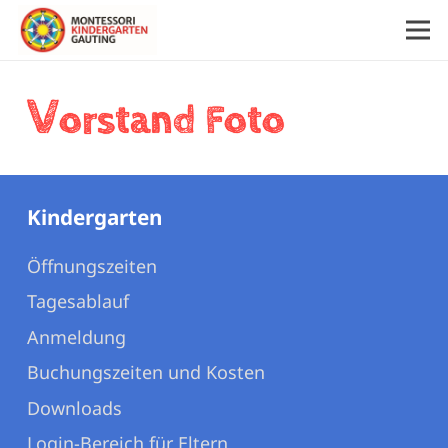
V
orstand Foto
Kindergarten
Öffnungszeiten
Tagesablauf
Anmeldung
Buchungszeiten und Kosten
Downloads
Login-Bereich für Eltern